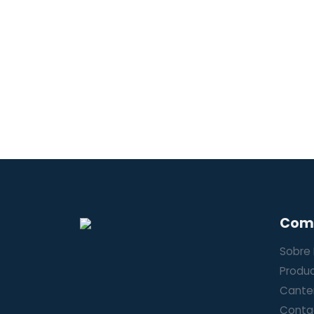
Com
Sobre
Produ
Cante
Conta