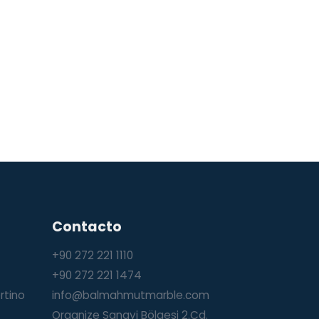
Contacto
+90 272 221 1110
+90 272 221 1474
rtino
info@balmahmutmarble.com
Organize Sanayi Bölgesi 2.Cd.