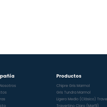
pañía
Productos
 Nosotros
Chipre Gris Marmol
ctos
Gris Tundra Marmol
ras
Ligero Medio (Clásico) Trave
cto
Travertino Claro (Marfil)