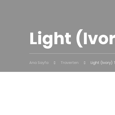
Light (Ivo
Ana Sayfa
Traverten
Light (Ivory)