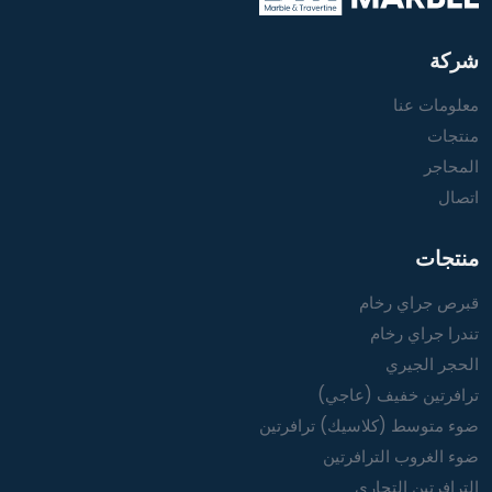
شركة
معلومات عنا
منتجات
المحاجر
اتصال
منتجات
قبرص جراي رخام
تندرا جراي رخام
الحجر الجيري
ترافرتين خفيف (عاجي)
ضوء متوسط (كلاسيك) ترافرتين
ضوء الغروب الترافرتين
الترافرتين التجاري